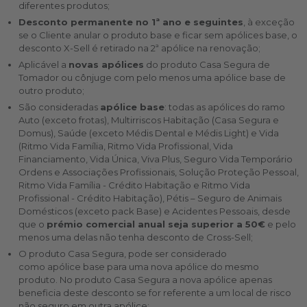
diferentes produtos;
Desconto permanente no 1ª ano e seguintes
, à exceção
se o Cliente anular o produto base e ficar sem apólices base, o
desconto X-Sell é retirado na 2ª apólice na renovação;
Aplicável a
novas apólices
do produto Casa Segura de
Tomador ou cônjuge com pelo menos uma apólice base de
outro produto;
São consideradas
apólice base
: todas as apólices do ramo
Auto (exceto frotas), Multirriscos Habitação (Casa Segura e
Domus), Saúde (exceto Médis Dental e Médis Light) e Vida
(Ritmo Vida Família, Ritmo Vida Profissional, Vida
Financiamento, Vida Única, Viva Plus, Seguro Vida Temporário
Ordens e Associações Profissionais, Solução Proteção Pessoal,
Ritmo Vida Família - Crédito Habitação e Ritmo Vida
Profissional - Crédito Habitação), Pétis – Seguro de Animais
Domésticos (exceto pack Base) e Acidentes Pessoais, desde
que o
prémio comercial anual seja superior a 50€
e pelo
menos uma delas não tenha desconto de Cross-Sell;
O produto Casa Segura, pode ser considerado
como apólice base para uma nova apólice do mesmo
produto. No produto Casa Segura a nova apólice apenas
beneficia deste desconto se for referente a um local de risco
não seguro em outra apólice;