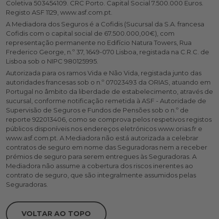
Coletiva 503454109. CRC Porto. Capital Social 7.500.000 Euros.
Registo ASF 1129, www.asf.com.pt.
A Mediadora dos Seguros é a Cofidis (Sucursal da S.A. francesa
Cofidis com o capital social de 67.500.000,00€), com
representação permanente no Edifício Natura Towers, Rua
Frederico George, n.º 37, 1649-070 Lisboa, registada na C.R.C. de
Lisboa sob o NIPC 980125995.
Autorizada para os ramos Vida e Não Vida, registada junto das
autoridades francesas sob o n.º 07023493 da ORIAS, atuando em
Portugal no âmbito da liberdade de estabelecimento, através de
sucursal, conforme notificação remetida à ASF - Autoridade de
Supervisão de Seguros e Fundos de Pensões sob o n.º de
reporte 922013406, como se comprova pelos respetivos registos
públicos disponíveis nos endereços eletrónicos www.orias.fr e
www.asf.com.pt. A Mediadora não está autorizada a celebrar
contratos de seguro em nome das Seguradoras nem a receber
prémios de seguro para serem entregues às Seguradoras. A
Mediadora não assume a cobertura dos riscos inerentes ao
contrato de seguro, que são integralmente assumidos pelas
Seguradoras.
VOLTAR AO TOPO