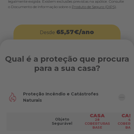
legalmente exigida. Existem exclusões previstas na apólice. Consulte
o Documento de Informação sobre o
Produto de Seguro (DIPS)
.
65,57€/ano
Desde
Qual é a proteção que procura
para a sua casa?
Proteção Incêndio e Catástrofes
Naturais
Resumo das coberturas de Proteção Incêndio e Catás
CASA
CAS
Objeto
28
46
Segurável
COBERTURAS
COBERT
BASE
BAS